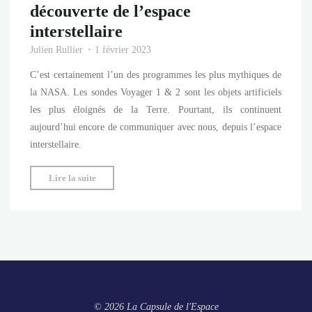
découverte de l’espace
interstellaire
Julien Rullier
1 février 2023
C’est certainement l’un des programmes les plus mythiques de
la NASA. Les sondes Voyager 1 & 2 sont les objets artificiels
les plus éloignés de la Terre. Pourtant, ils continuent
aujourd’hui encore de communiquer avec nous, depuis l’espace
interstellaire.
"Les
Lire la suite
sondes
Voyager
à
la
découverte
de
l’espace
© 2026 La Capsule de l'Espace