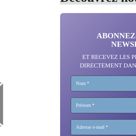
de
Jupiter"
ABONNEZ
NEWS
ET RECEVEZ LES 
DIRECTEMENT DAN