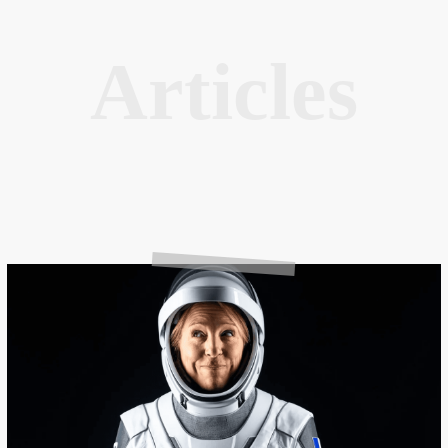
Articles
Sophie
Adenot
lance
officiellement
la
mission
Epsilon