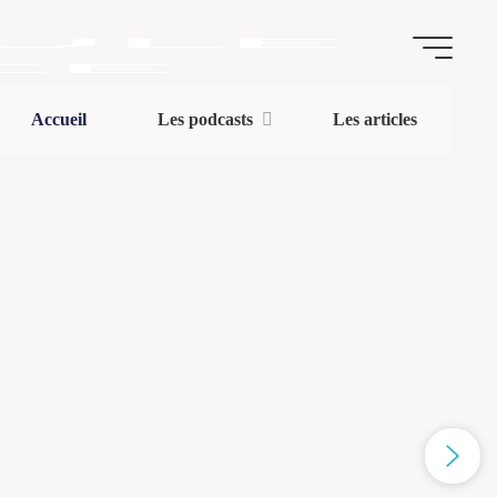
La
Accueil
Les podcasts
Les articles
Capsule
de
l'Espace
ARTICLES
|
BLOG
|
PODCASTS