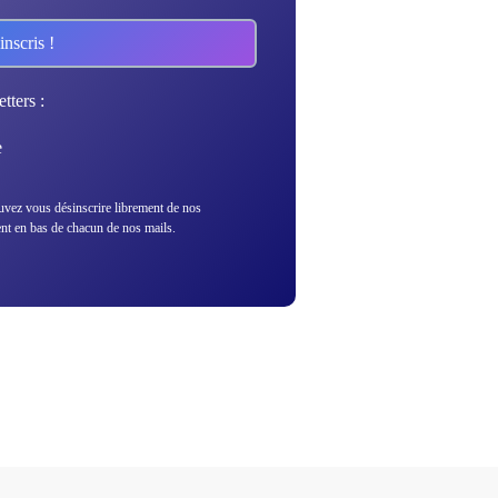
tters :
e
ez vous désinscrire librement de nos
ent en bas de chacun de nos mails.