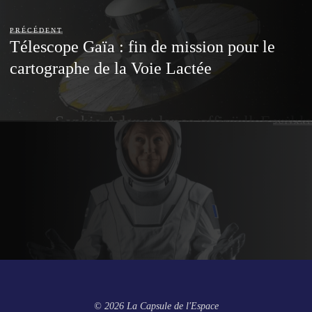
PRÉCÉDENT
Télescope Gaïa : fin de mission pour le
cartographe de la Voie Lactée
Sophie Adenot lance officiellement la mission Epsilon
SUIVANT
© 2026 La Capsule de l'Espace