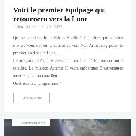
Voici le premier équipage qui
retournera vers la Lune
Julien Rullier
5 avril 2023
Qui se souvient des missions Apollo ? Peut-être que certains
d’entre vous ont eu la chance de voir Neil Armstrong poser le
premier pied sur la Lune…
Le programme Artemis prévoit le retour de l’Homme sur notre
satellite. La mission Artemis II verra embarquer 3 astronautes
américains et un canadien.
Quel sera leur programme ?
"Voici
Lire la suite
le
premier
équipage
11 commentaires
qui
retournera