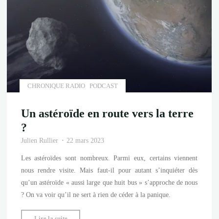
vers
la
Lune"
CHRONIQUE RADIO
PODCAST
Un astéroïde en route vers la terre
?
Julien Rullier
22 mars 2023
Les astéroïdes sont nombreux. Parmi eux, certains viennent
nous rendre visite. Mais faut-il pour autant s’inquiéter dès
qu’un astéroïde « aussi large que huit bus » s’approche de nous
? On va voir qu’il ne sert à rien de céder à la panique.
"Un
Lire la suite