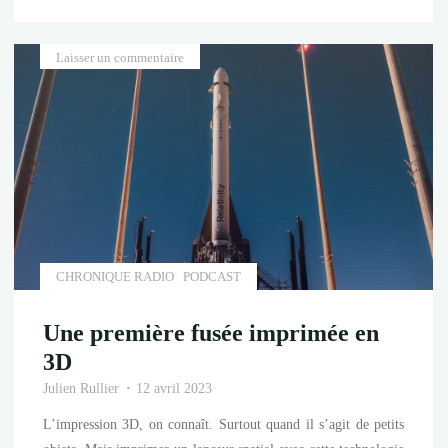
mission
privée
Laisser un commentaire
vise
la
Lune"
CHRONIQUE RADIO
PODCAST
Une première fusée imprimée en
3D
Julien Rullier
12 avril 2023
L’impression 3D, on connaît. Surtout quand il s’agit de petits