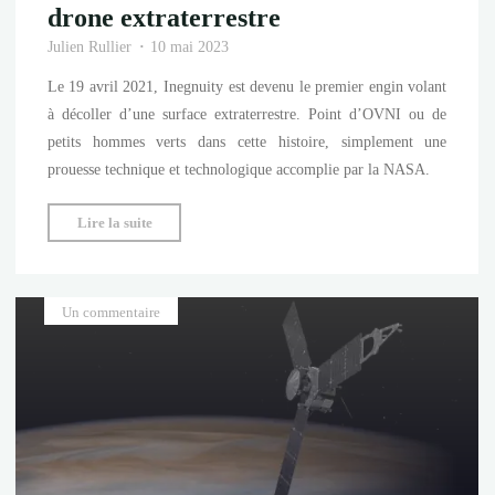
drone extraterrestre
Julien Rullier
10 mai 2023
Le 19 avril 2021, Inegnuity est devenu le premier engin volant
à décoller d’une surface extraterrestre. Point d’OVNI ou de
petits hommes verts dans cette histoire, simplement une
prouesse technique et technologique accomplie par la NASA.
"La
Lire la suite
mission
d’Ingenuity,
premier
Un commentaire
drone
extraterrestre"