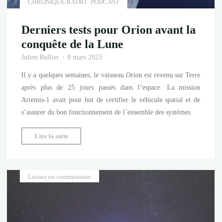
CHRONIQUE RADIO
PODCAST
Derniers tests pour Orion avant la
conquête de la Lune
Julien Rullier
8 mars 2023
Il y a quelques semaines, le vaisseau Orion est revenu sur Terre
après plus de 25 jours passés dans l’espace. La mission
Artemis-1 avait pour but de certifier le véhicule spatial et de
s’assurer du bon fonctionnement de l’ensemble des systèmes.
"Derniers
Lire la suite
tests
pour
Orion
Laisser un commentaire
avant
la
conquête