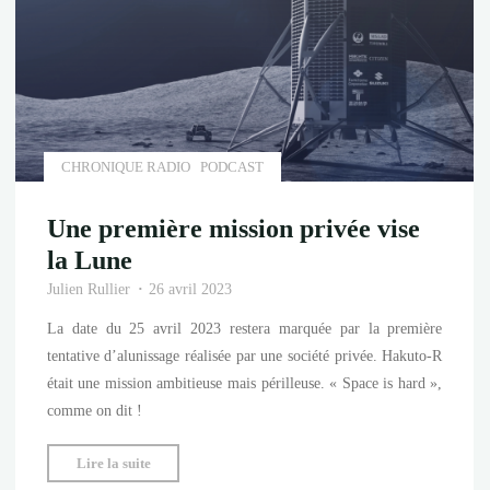
Jupiter"
CHRONIQUE RADIO
PODCAST
Une première mission privée vise
la Lune
Julien Rullier
26 avril 2023
La date du 25 avril 2023 restera marquée par la première
tentative d’alunissage réalisée par une société privée. Hakuto-R
était une mission ambitieuse mais périlleuse. « Space is hard »,
comme on dit !
"Une
Lire la suite
première