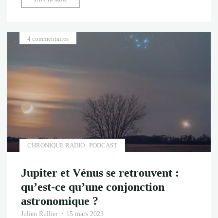
astéroïde
en
route
4 commentaires
vers
la
terre
?"
CHRONIQUE RADIO
PODCAST
Jupiter et Vénus se retrouvent :
qu’est-ce qu’une conjonction
astronomique ?
Julien Rullier
15 mars 2023