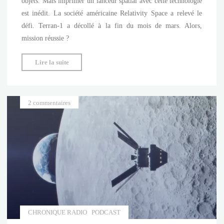
objets. Mais imprimer un lanceur spatial avec cette technologie
est inédit. La société américaine Relativity Space a relevé le
défi. Terran-1 a décollé à la fin du mois de mars. Alors,
mission réussie ?
"Une
Lire la suite
première
fusée
imprimée
2 commentaires
en
3D"
CHRONIQUE RADIO
PODCAST