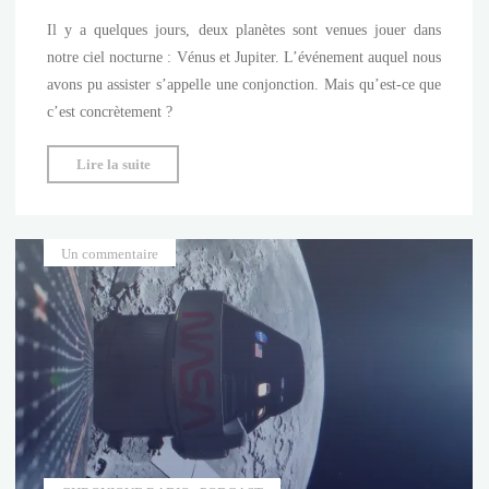
Il y a quelques jours, deux planètes sont venues jouer dans
notre ciel nocturne : Vénus et Jupiter. L’événement auquel nous
avons pu assister s’appelle une conjonction. Mais qu’est-ce que
c’est concrètement ?
"Jupiter
Lire la suite
et
Vénus
se
Un commentaire
retrouvent
:
qu’est-
ce
qu’une
conjonction
astronomique
?"