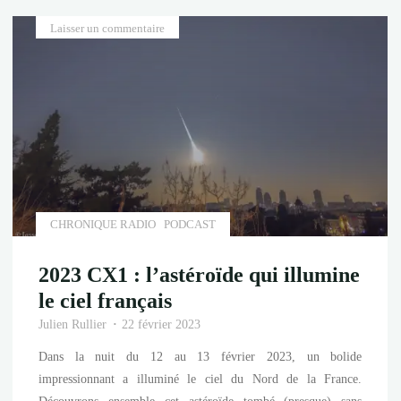
visibles
Laisser un commentaire
en
France"
CHRONIQUE RADIO
PODCAST
2023 CX1 : l’astéroïde qui illumine
le ciel français
Julien Rullier
22 février 2023
Dans la nuit du 12 au 13 février 2023, un bolide
impressionnant a illuminé le ciel du Nord de la France.