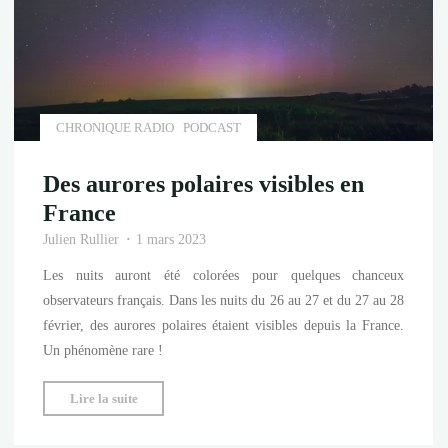
de
la
Lune"
CHRONIQUE RADIO
PODCAST
Des aurores polaires visibles en
France
Julien Rullier
1 mars 2023
Les nuits auront été colorées pour quelques chanceux
observateurs français. Dans les nuits du 26 au 27 et du 27 au 28
février, des aurores polaires étaient visibles depuis la France.
Un phénomène rare !
"Des
Lire la suite
aurores
polaires