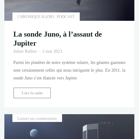
CHRONIQUE RADIO
PODCAST
La sonde Juno, à l’assaut de
Jupiter
Julien Rullier
3 mai 2023
Parmi les planètes de notre système solaire, les géantes gazeuses
sont certainement celles qui nous intriguent le plus. En 2011, la
sonde Juno s’est élancée vers Jupiter.
"La
Lire la suite
sonde
Juno,
à
Laisser un commentaire
l’assaut
de