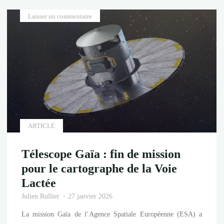
une
Laisser un commentaire
Française
en
route
pour
l’ISS"
ARTICLE
Télescope Gaïa : fin de mission
pour le cartographe de la Voie
Lactée
Julien Rullier
27 janvier 2026
La mission Gaïa de l’Agence Spatiale Européenne (ESA) a