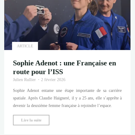
Epsilon"
ARTICLE
Sophie Adenot : une Française en
route pour l’ISS
Julien Rullier
2 février 2026
Sophie Adenot entame une étape importante de sa carrière
spatiale. Après Claudie Haigneré, il y a 25 ans, elle s’apprête à
devenir la deuxième femme française à rejoindre l’espace.
"Sophie
Lire la suite
Adenot
: