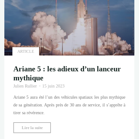
ère
pour
l’Europe
spatiale"
ARTICLE
Ariane 5 : les adieux d’un lanceur
mythique
Julien Rullier
15 juin 2023
Ariane 5 aura été l’un des véhicules spatiaux les plus mythique
de sa génération. Après près de 30 ans de service, il s’apprête à
tirer sa révérence.
"Ariane
Lire la suite
5