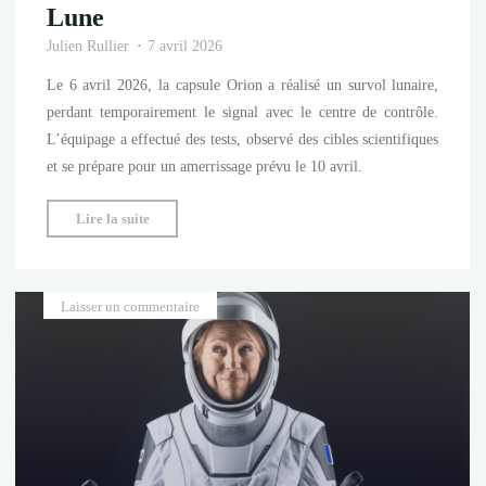
Lune
Julien Rullier
7 avril 2026
Le 6 avril 2026, la capsule Orion a réalisé un survol lunaire,
perdant temporairement le signal avec le centre de contrôle.
L’équipage a effectué des tests, observé des cibles scientifiques
et se prépare pour un amerrissage prévu le 10 avril.
"Le
Lire la suite
face-
à-
face
Laisser un commentaire
d’Artemis
II
avec
la
Lune"