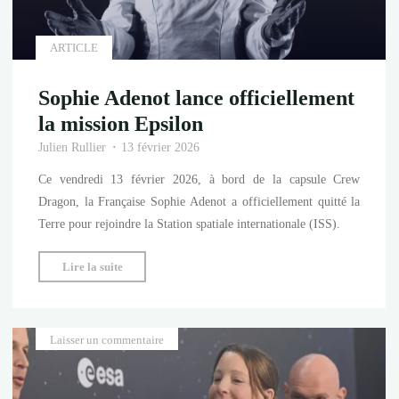
ARTICLE
Sophie Adenot lance officiellement
la mission Epsilon
Julien Rullier
13 février 2026
Ce vendredi 13 février 2026, à bord de la capsule Crew
Dragon, la Française Sophie Adenot a officiellement quitté la
Terre pour rejoindre la Station spatiale internationale (ISS).
"Sophie
Lire la suite
Adenot
lance
officiellement
Laisser un commentaire
la
mission