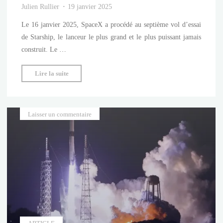
Julien Rullier
19 janvier 2025
Le 16 janvier 2025, SpaceX a procédé au septième vol d’essai
de Starship, le lanceur le plus grand et le plus puissant jamais
construit. Le …
"Starship
Lire la suite
:
un
nouvel
Laisser un commentaire
essai
frustrant"
ARTICLE