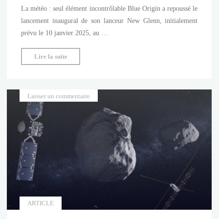
La météo : seul élément incontrôlable Blue Origin a repoussé le
teinte"
lancement inaugural de son lanceur New Glenn, initialement
prévu le 10 janvier 2025, au …
"New
Lire la suite
Glenn
:
l’heure
Laisser un commentaire
de
vérité
pour
Blue
Origin"
ARTICLE