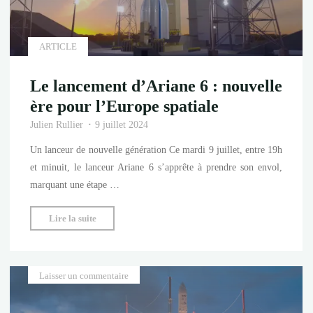
ARTICLE
Le lancement d’Ariane 6 : nouvelle
ère pour l’Europe spatiale
Julien Rullier
9 juillet 2024
Un lanceur de nouvelle génération Ce mardi 9 juillet, entre 19h
et minuit, le lanceur Ariane 6 s’apprête à prendre son envol,
marquant une étape …
"Le
Lire la suite
lancement
d’Ariane
6
Laisser un commentaire
:
nouvelle