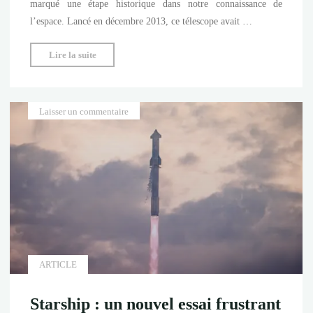
marqué une étape historique dans notre connaissance de
l’espace. Lancé en décembre 2013, ce télescope avait …
"Télescope
Lire la suite
Gaïa
:
fin
Laisser un commentaire
de
mission
pour
le
cartographe
de
la
Voie
Lactée"
ARTICLE
Starship : un nouvel essai frustrant