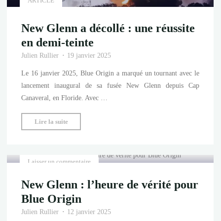
New Glenn a décollé : une réussite
en demi-teinte
Julien Rullier
19 janvier 2025
Le 16 janvier 2025, Blue Origin a marqué un tournant avec le
lancement inaugural de sa fusée New Glenn depuis Cap
Canaveral, en Floride. Avec …
"New
Lire la suite
Glenn
a
ARTICLE
décollé
Laisser un commentaire
:
New Glenn : l’heure de vérité pour
une
réussite
Blue Origin
en
Julien Rullier
12 janvier 2025
demi-