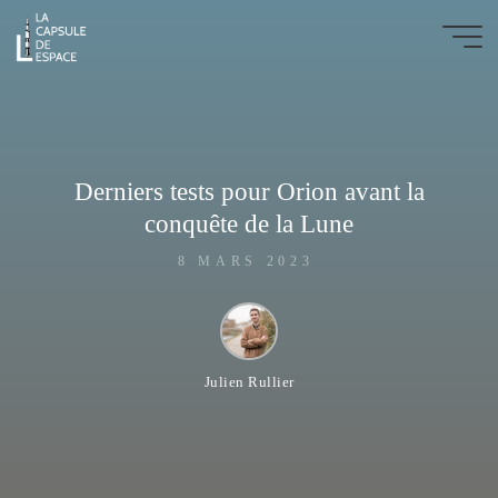
Aller
au
La
contenu
Capsule
de
l'Espace
Derniers tests pour Orion avant la
ARTICLES
|
BLOG
conquête de la Lune
|
PODCASTS
8 MARS 2023
Julien Rullier