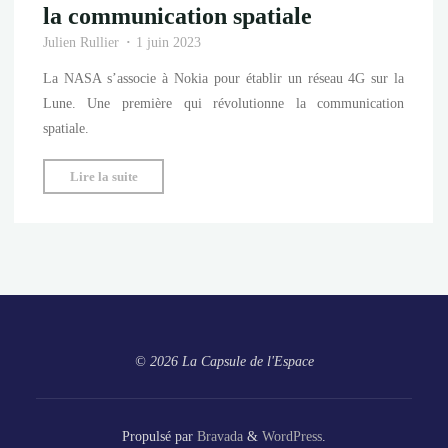
la communication spatiale
Julien Rullier
1 juin 2023
La NASA s’associe à Nokia pour établir un réseau 4G sur la
Lune. Une première qui révolutionne la communication
spatiale.
"4G
Lire la suite
sur
la
Lune
:
nouvelle
ère
pour
© 2026 La Capsule de l'Espace
la
communication
spatiale"
Propulsé par
Bravada
&
WordPress
.