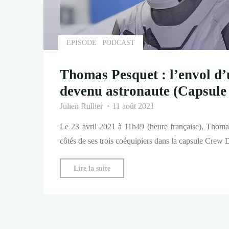
EPISODE
PODCAST
Thomas Pesquet : l’envol d’
devenu astronaute (Capsule d
Julien Rullier
11 août 2021
Le 23 avril 2021 à 11h49 (heure française), Thoma
côtés de ses trois coéquipiers dans la capsule Cre
"Thomas
Lire la suite
Pesquet
:
l’envol
d’un