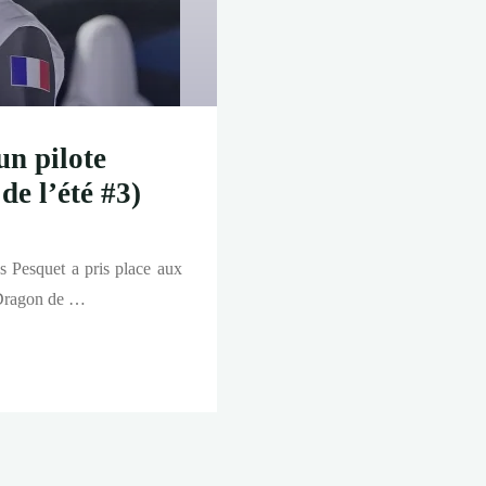
un pilote
e l’été #3)
s Pesquet a pris place aux
w Dragon de …