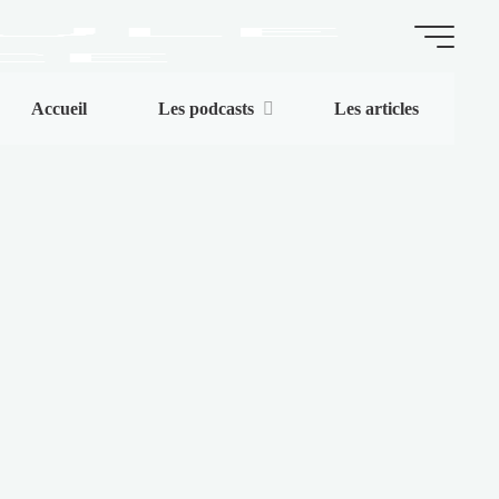
La
Accueil
Les podcasts
Les articles
Capsule
de
l'Espace
ARTICLES
|
BLOG
|
PODCASTS