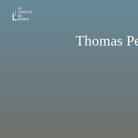
Aller
au
La
contenu
Capsule
Thomas Pes
de
l'Espace
ARTICLES
|
BLOG
|
PODCASTS