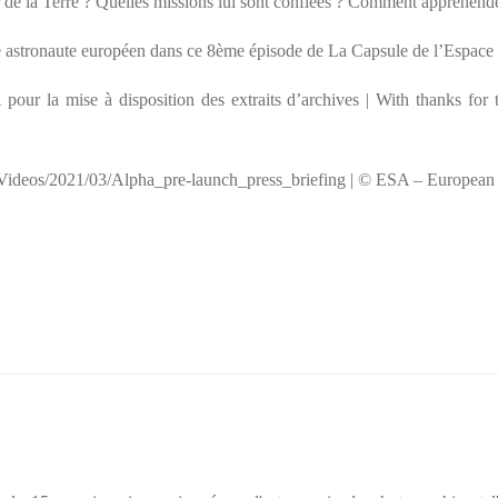
r de la Terre ? Quelles missions lui sont confiées ? Comment appréhende
 astronaute européen dans ce 8ème épisode de La Capsule de l’Espace 
ur la mise à disposition des extraits d’archives | With thanks for 
/Videos/2021/03/Alpha_pre-launch_press_briefing | © ESA – Europea