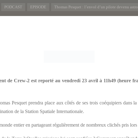
cueil
PODCAST
EPISODE
Thomas Pesquet : l’envol d’un pilote devenu astr
t de Crew-2 est reporté au vendredi 23 avril à 11h49 (heure fr
homas Pesquet prendra place aux côtés de ses trois coéquipiers dans
nation de la Station Spatiale Internationale.
 monde entier en partageant régulièrement de nombreux clichés pris lors