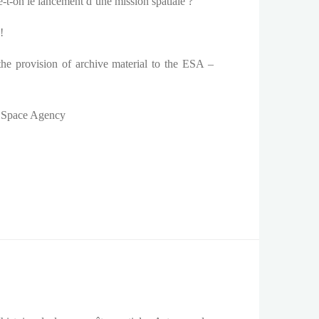
-t-on le lancement d’une mission spatiale ?
!
the provision of archive material to the ESA –
n Space Agency