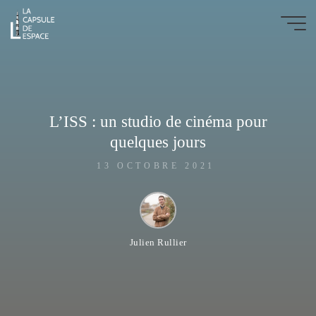
Aller
au
La
contenu
Capsule
de
l'Espace
L’ISS : un studio de cinéma pour
ARTICLES
|
BLOG
quelques jours
|
PODCASTS
13 OCTOBRE 2021
Julien Rullier