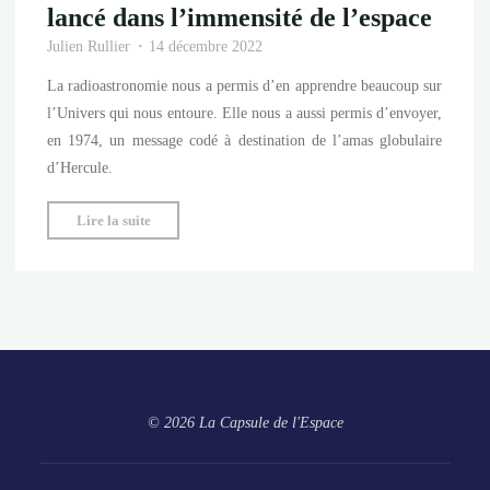
lancé dans l’immensité de l’espace
Julien Rullier
14 décembre 2022
La radioastronomie nous a permis d’en apprendre beaucoup sur
l’Univers qui nous entoure. Elle nous a aussi permis d’envoyer,
en 1974, un message codé à destination de l’amas globulaire
d’Hercule.
"Message
Lire la suite
d’Arecibo
:
un
signal
lancé
dans
l’immensité
© 2026 La Capsule de l'Espace
de
l’espace"