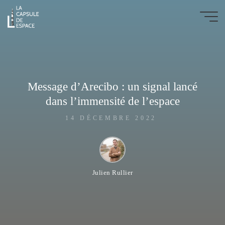
Aller
au
La
contenu
Capsule
de
l'Espace
Message d’Arecibo : un signal lancé
ARTICLES
|
BLOG
dans l’immensité de l’espace
|
PODCASTS
14 DÉCEMBRE 2022
Julien Rullier