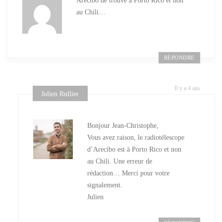
Arecibo de trouve à Porto Rico et non
au Chili…
RÉPONDRE
Il y a 4 ans
Julien Rullier
Bonjour Jean-Christophe,
Vous avez raison, le radiotélescope
d’Arecibo est à Porto Rico et non
au Chili. Une erreur de
rédaction… Merci pour votre
signalement.
Julien