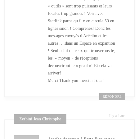
« outils » sont trop puissants et leurs
focales trop grandes ! Voir avec
Starlink parce qu il y en circule 50 en
lignes sinon ! Comprenez! Donc les
messages envoyés d Arécibo et les
autres ….dans un Espace en expantion
! Seul celui ou ceux qui trouverons le,
les, « moyen » de réceptions
découvriront le « graal »! Et cela va
arriver!
Merci Thank you merci a Tous !
RÉPONDRE
Il y a 4 ans
Zerbini Jean Christophe