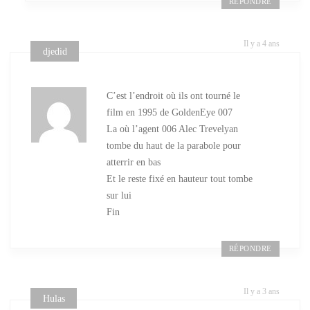
RÉPONDRE
Il y a 4 ans
djedid
C’est l’endroit où ils ont tourné le
film en 1995 de GoldenEye 007
La où l’agent 006 Alec Trevelyan
tombe du haut de la parabole pour
atterrir en bas
Et le reste fixé en hauteur tout tombe
sur lui
Fin
RÉPONDRE
Il y a 3 ans
Hulas