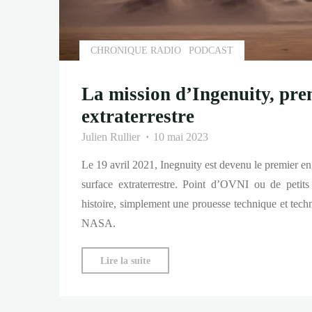
CHRONIQUE RADIO
PODCAST
La mission d’Ingenuity, pre
extraterrestre
Julien Rullier
10 mai 2023
Le 19 avril 2021, Inegnuity est devenu le premier en
surface extraterrestre. Point d’OVNI ou de petit
histoire, simplement une prouesse technique et tech
NASA.
"La
Lire la suite
mission
d’Ingenuity,