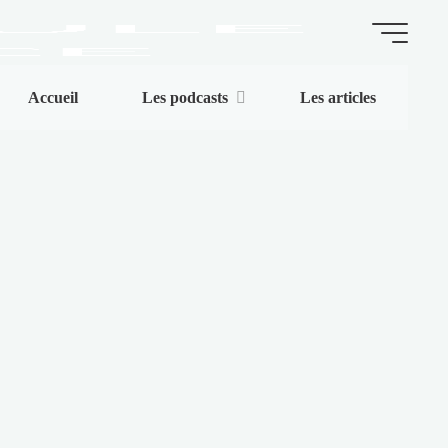
La
Accueil
Les podcasts
Les articles
Capsule
de
l'Espace
ARTICLES
|
BLOG
|
PODCASTS