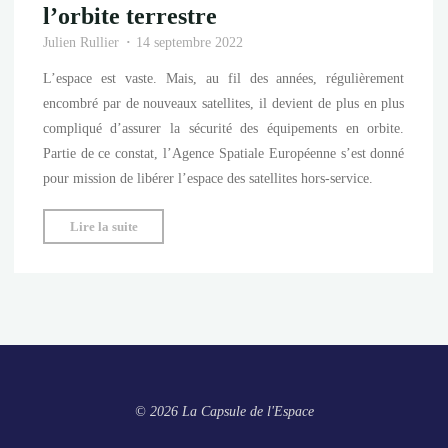
l’orbite terrestre
Julien Rullier
14 septembre 2022
L’espace est vaste. Mais, au fil des années, régulièrement
encombré par de nouveaux satellites, il devient de plus en plus
compliqué d’assurer la sécurité des équipements en orbite.
Partie de ce constat, l’Agence Spatiale Européenne s’est donné
pour mission de libérer l’espace des satellites hors-service.
"ClearSpace
Lire la suite
:
l’Europe
dépollue
l’orbite
terrestre"
© 2026 La Capsule de l'Espace