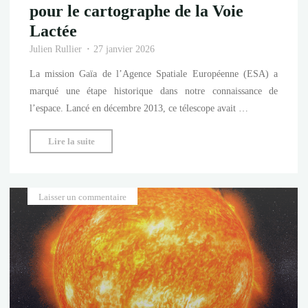
pour le cartographe de la Voie
Lactée
Julien Rullier
27 janvier 2026
La mission Gaïa de l’Agence Spatiale Européenne (ESA) a
marqué une étape historique dans notre connaissance de
l’espace. Lancé en décembre 2013, ce télescope avait …
"Télescope
Lire la suite
Gaïa
:
fin
Laisser un commentaire
de
mission
pour
le
cartographe
de