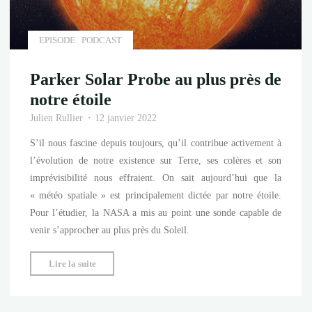
la
Voie
Lactée"
EPISODE
PODCAST
Parker Solar Probe au plus près de
notre étoile
Julien Rullier
12 janvier 2022
S’il nous fascine depuis toujours, qu’il contribue activement à
l’évolution de notre existence sur Terre, ses colères et son
imprévisibilité nous effraient. On sait aujourd’hui que la
« météo spatiale » est principalement dictée par notre étoile.
Pour l’étudier, la NASA a mis au point une sonde capable de
venir s’approcher au plus près du Soleil.
"Parker
Lire la suite
Solar
Probe