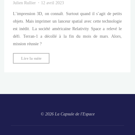
Julien Rullier
12 avril 2023
L’impression 3D, on connaît. Surtout quand il s’agit de petits
objets. Mais imprimer un lanceur spatial avec cette technologie
est inédit. La société américaine Relativity Space a relevé le
défi. Terran-1 a décollé à la fin du mois de mars. Alors,
mission réussie ?
"Une
Lire la suite
première
fusée
imprimée
en
3D"
© 2026 La Capsule de l'Espace