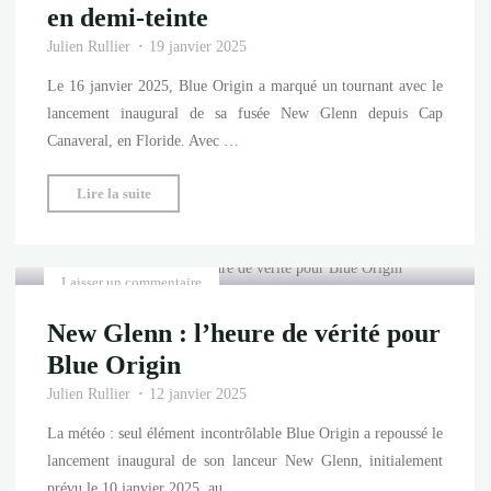
en demi-teinte
Julien Rullier
19 janvier 2025
Le 16 janvier 2025, Blue Origin a marqué un tournant avec le
lancement inaugural de sa fusée New Glenn depuis Cap
Canaveral, en Floride. Avec …
"New
Lire la suite
Glenn
a
ARTICLE
décollé
Laisser un commentaire
:
New Glenn : l’heure de vérité pour
une
réussite
Blue Origin
en
Julien Rullier
12 janvier 2025
demi-
La météo : seul élément incontrôlable Blue Origin a repoussé le
teinte"
lancement inaugural de son lanceur New Glenn, initialement
prévu le 10 janvier 2025, au …