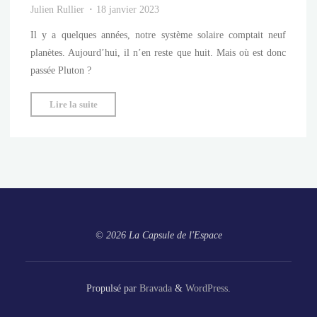
Julien Rullier
18 janvier 2023
Il y a quelques années, notre système solaire comptait neuf
planètes. Aujourd’hui, il n’en reste que huit. Mais où est donc
passée Pluton ?
"Qui
Lire la suite
a
tué
Pluton
?"
© 2026 La Capsule de l'Espace
Propulsé par
Bravada
&
WordPress
.