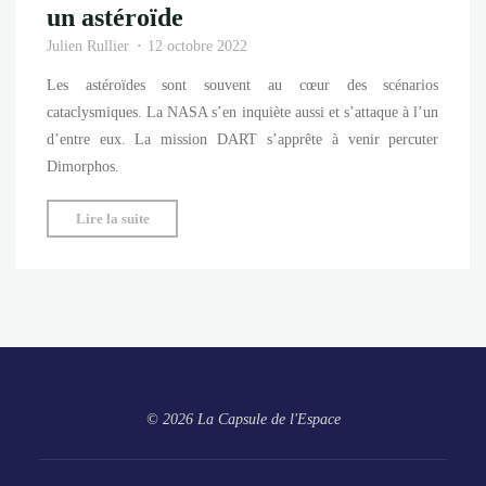
un astéroïde
Julien Rullier
12 octobre 2022
Les astéroïdes sont souvent au cœur des scénarios
cataclysmiques. La NASA s’en inquiète aussi et s’attaque à l’un
d’entre eux. La mission DART s’apprête à venir percuter
Dimorphos.
"DART
Lire la suite
:
une
collision
pour
dévier
un
astéroïde"
© 2026 La Capsule de l'Espace