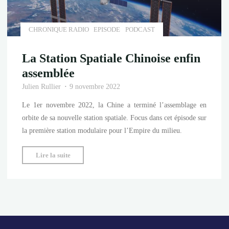
aux
voyages
orbitaux"
CHRONIQUE RADIO
EPISODE
PODCAST
La Station Spatiale Chinoise enfin
assemblée
Julien Rullier
9 novembre 2022
Le 1er novembre 2022, la Chine a terminé l’assemblage en
orbite de sa nouvelle station spatiale. Focus dans cet épisode sur
la première station modulaire pour l’Empire du milieu.
"La
Lire la suite
Station
Spatiale
Chinoise
enfin
assemblée"