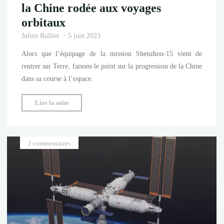
la Chine rodée aux voyages
orbitaux
Julien Rullier
5 juin 2023
Alors que l’équipage de la mission Shenzhou-15 vient de
rentrer sur Terre, faisons le point sur la progression de la Chine
dans sa course à l’espace.
"Fin
Lire la suite
de
mission
pour
2 commentaires
Shenzhou-
15
:
la
Chine
rodée