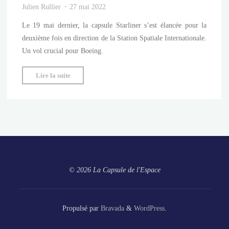
Julien Rullier
27 mai 2022
Le 19 mai dernier, la capsule Starliner s’est élancée pour la
deuxième fois en direction de la Station Spatiale Internationale.
Un vol crucial pour Boeing.
"Mission
Lire la suite
accomplie
pour
Starliner"
© 2026 La Capsule de l'Espace
Propulsé par
Bravada
&
WordPress
.