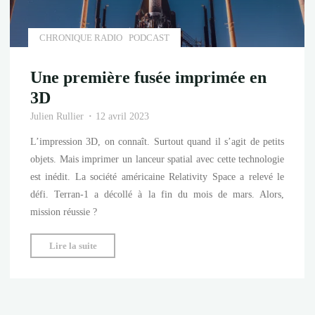
CHRONIQUE RADIO
PODCAST
Une première fusée imprimée en
3D
Julien Rullier
12 avril 2023
L’impression 3D, on connaît. Surtout quand il s’agit de petits
objets. Mais imprimer un lanceur spatial avec cette technologie
est inédit. La société américaine Relativity Space a relevé le
défi. Terran-1 a décollé à la fin du mois de mars. Alors,
mission réussie ?
"Une
Lire la suite
première
fusée
imprimée