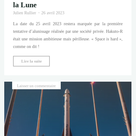
la Lune
Julien Rullier
26 avril 2023
La date du 25 avril 2023 restera marquée par la première
tentative d’alunissage réalisée par une société privée. Hakuto-R
était une mission ambitieuse mais périlleuse. « Space is hard »,
comme on dit !
"Une
Lire la suite
première
mission
privée
Laisser un commentaire
vise
la
Lune"