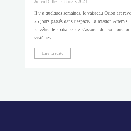
Julien Rullier
8 mars 2023
Il y a quelques semaines, le vaisseau Orion est rev
25 jours passés dans l’espace. La mission Artemis-1 
le véhicule spatial et de s’assurer du bon foncti
systèmes.
"Derniers
Lire la suite
tests
pour
Orion
avant
la
conquête
de
la
Lune"