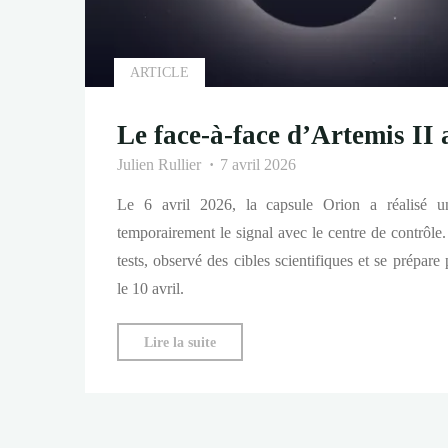
ARTICLE
Le face-à-face d’Artemis II 
Julien Rullier
7 avril 2026
Le 6 avril 2026, la capsule Orion a réalisé un
temporairement le signal avec le centre de contrôle
tests, observé des cibles scientifiques et se prépar
le 10 avril.
"Le
Lire la suite
face-
à-
face