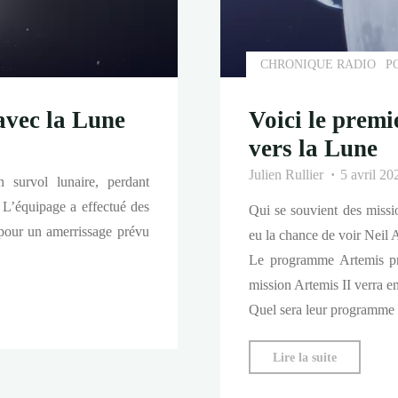
CHRONIQUE RADIO
P
avec la Lune
Voici le premi
vers la Lune
Julien Rullier
5 avril 20
 survol lunaire, perdant
. L’équipage a effectué des
Qui se souvient des missi
e pour un amerrissage prévu
eu la chance de voir Neil
Le programme Artemis pré
mission Artemis II verra e
Quel sera leur programme
"Voici
Lire la suite
le