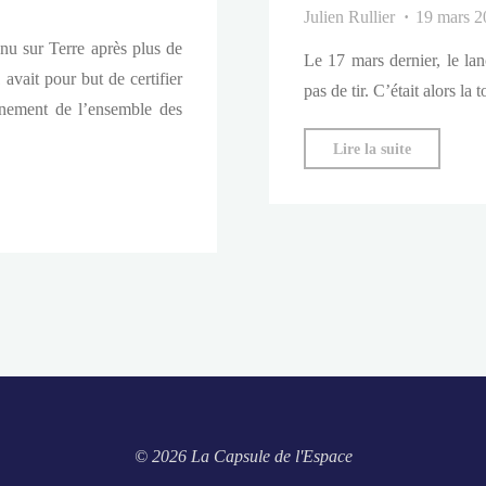
Julien Rullier
19 mars 2
enu sur Terre après plus de
Le 17 mars dernier, le la
avait pour but de certifier
pas de tir. C’était alors la
onnement de l’ensemble des
"« Roll-
Lire la suite
out »
du
SLS
:
le
lanceur
super-
lourd
de
la
© 2026 La Capsule de l'Espace
NASA