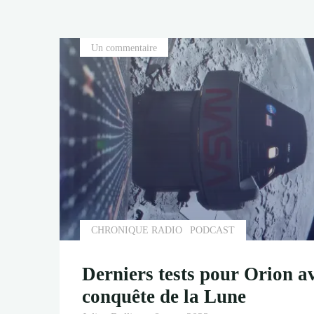
d’Artemis
II
avec
Un commentaire
la
Lune"
CHRONIQUE RADIO
PODCAST
Derniers tests pour Orion a
conquête de la Lune