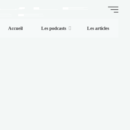
La
Accueil
Les podcasts
Les articles
Capsule
de
l'Espace
ARTICLES
|
BLOG
|
PODCASTS