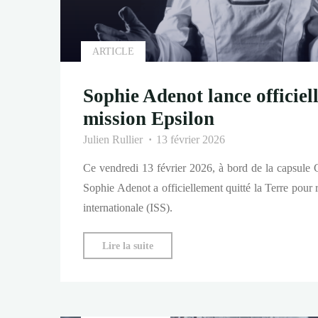
ARTICLE
Sophie Adenot lance officiel
mission Epsilon
Julien Rullier
13 février 2026
Ce vendredi 13 février 2026, à bord de la capsule
Sophie Adenot a officiellement quitté la Terre pour r
internationale (ISS).
"Sophie
Lire la suite
Adenot
lance
officiellement