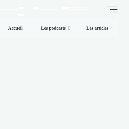
La
Accueil
Les podcasts
Les articles
Capsule
de
l'Espace
ARTICLES
|
BLOG
|
PODCASTS