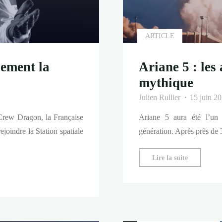
ARTICLE
lement la
Ariane 5 : les
mythique
Julien Rullier
15 juin 2
 Crew Dragon, la Française
Ariane 5 aura été l’un 
ejoindre la Station spatiale
génération. Après près de 3
"Ariane
Lire la suite
5
:
les
adieux