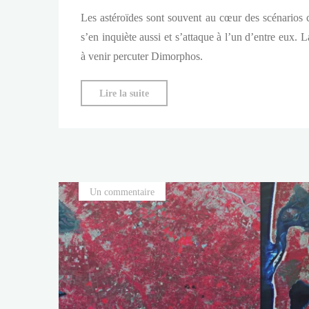
Les astéroïdes sont souvent au cœur des scénario
s’en inquiète aussi et s’attaque à l’un d’entre eux
à venir percuter Dimorphos.
"DART
Lire la suite
:
une
collision
pour
dévier
Un commentaire
un
astéroïde"