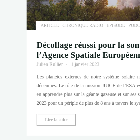
ARTICLE
CHRONIQUE RADIO
EPISODE
PODC
Décollage réussi pour la s
l’Agence Spatiale Européen
Julien Rullier
11 janvier 2023
Les planètes externes de notre système solaire n
décennies. Le rôle de la mission JUICE de l’ESA est
en apprendre plus sur la géante gazeuse et sur ses sa
2023 pour un périple de plus de 8 ans à travers le s
"Décollage
Lire la suite
réussi
pour