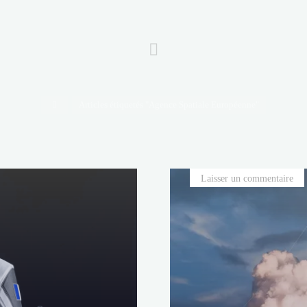
Accueil
Articles étiquetés "Agence Spatiale Européenne"
Laisser un commentaire