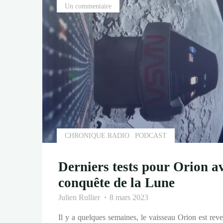
la
Un commentaire
mission
Epsilon"
CHRONIQUE RADIO
PODCAST
Derniers tests pour Orion a
conquête de la Lune
Julien Rullier
8 mars 2023
Il y a quelques semaines, le vaisseau Orion est rev