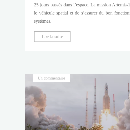
25 jours passés dans l’espace. La mission Artemis-1 
le véhicule spatial et de s’assurer du bon foncti
systèmes.
"Derniers
Lire la suite
tests
pour
Orion
avant
la
Un commentaire
conquête
de
la
Lune"