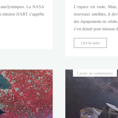
s cataclysmiques. La NASA
L’espace est vaste. Mais
. La mission DART s’apprête
nouveaux satellites, il de
des équipements en orbite
s’est donné pour mission de
"ClearSpa
Lire la suite
:
l’Europe
dépollue
l’orbite
Laisser un commentaire
terrestre"