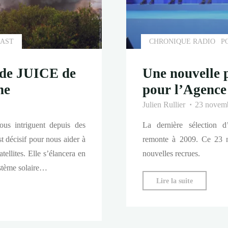
AST
CHRONIQUE RADIO
P
onde JUICE de
Une nouvelle 
ne
pour l’Agence
Julien Rullier
23 novem
ous intriguent depuis des
La dernière sélection d
 décisif pour nous aider à
remonte à 2009. Ce 23 
tellites. Elle s’élancera en
nouvelles recrues.
ystème solaire…
"Une
Lire la suite
nouvelle
promotion
d’astronau