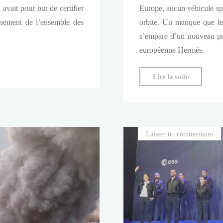
avait pour but de certifier
Europe, aucun véhicule spa
onnement de l’ensemble des
orbite. Un manque que le
s’empare d’un nouveau pro
européenne Hermès.
"Hermès
Lire la suite
:
la
navette
européenn
Laisser un commentaire
qui
ne
verra
jamais
l’espace"