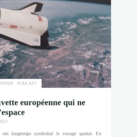
PISODE
PODCAST
avette européenne qui ne
’espace
2023
s ont longtemps symbolisé le voyage spatial. En