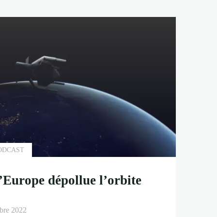
e"
ODCAST
’Europe dépollue l’orbite
bre 2022