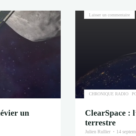
pour
l’Agence
Laisser un commentaire
Spatiale
Européenn
CHRONIQUE RADIO
P
évier un
ClearSpace : l
terrestre
Julien Rullier
14 septem